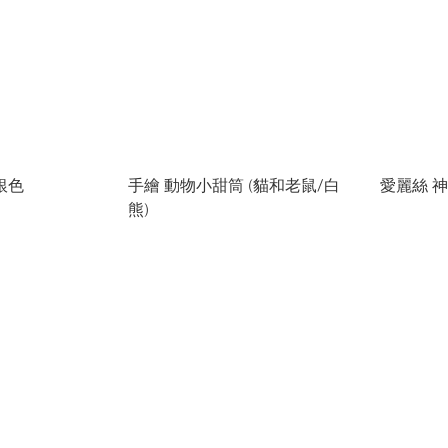
銀色
手繪 動物小甜筒 (貓和老鼠/白
愛麗絲 
熊)