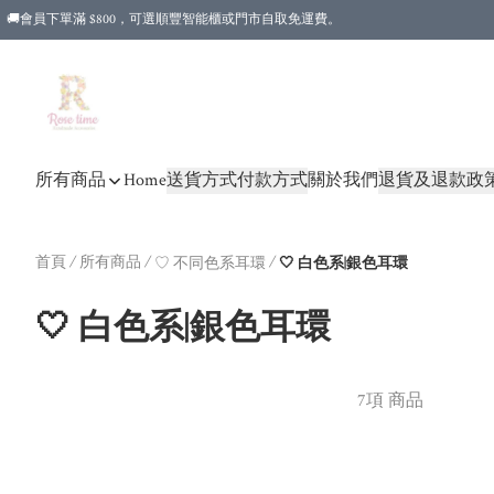
🚚會員下單滿 $800，可選順豐智能櫃或門市自取免運費。
所有商品
Home
送貨方式
付款方式
關於我們
退貨及退款政
首頁
/
所有商品
/
/
♡ 不同色系耳環
🤍 白色系|銀色耳環
🤍 白色系|銀色耳環
7項 商品