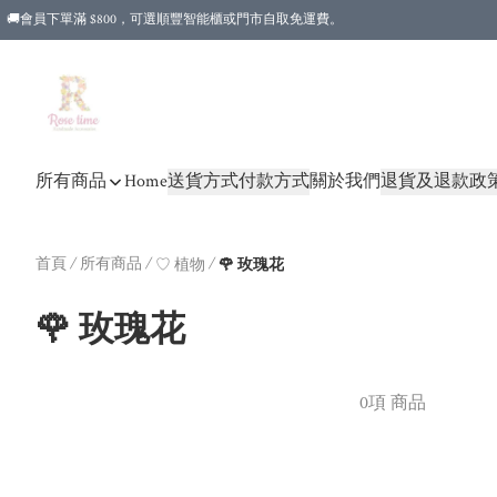
🚚會員下單滿 $800，可選順豐智能櫃或門市自取免運費。
所有商品
Home
送貨方式
付款方式
關於我們
退貨及退款政
首頁
/
所有商品
/
/
♡ 植物
🌹 玫瑰花
🌹 玫瑰花
0項 商品