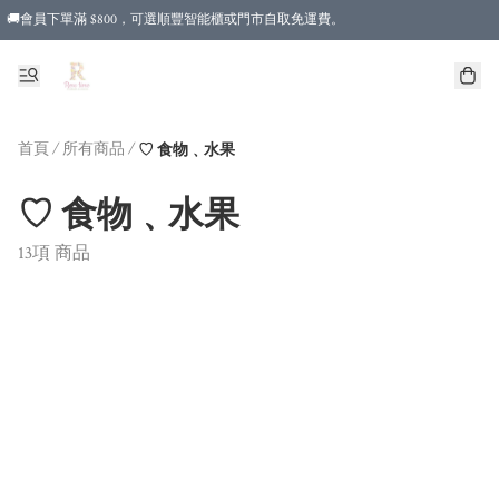
🚚會員下單滿 $800，可選順豐智能櫃或門市自取免運費。
首頁
/
所有商品
/
♡ 食物﹑水果
♡ 食物﹑水果
13項 商品