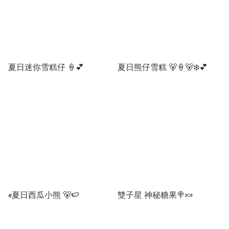
夏日迷你雪糕仔 🍦💕
夏日熊仔雪糕 🐻🍦🐻‍❄️💕
#夏日西瓜小熊 🐻🍉
雙子星 神秘糖果🍭🍬