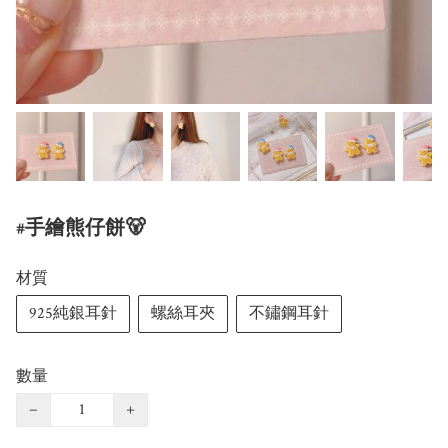
#手繪熊仔餅🐻
材質
925純銀耳針
螺絲耳夾
不鏽鋼耳針
數量
−
+