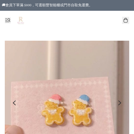
🚚會員下單滿 $800，可選順豐智能櫃或門市自取免運費。