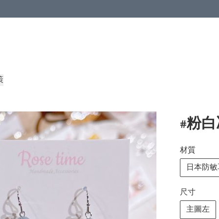
策
#粉白
材質
日本防敏
尺寸
主圖左