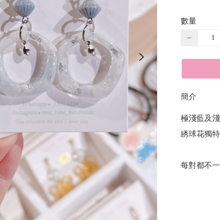
數量
−
簡介
極淺藍及淺白
綉球花獨特
每對都不一