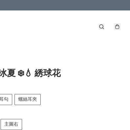
冰夏 ❄️💧 綉球花
耳勾
螺絲耳夾
主圖右