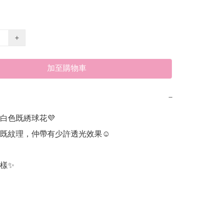
+
加至購物車
−
色既綉球花💜 

既紋理，仲帶有少許透光效果☺️

樣✨