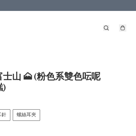
士山 🗻 (粉色系雙色呍呢
)
耳針
螺絲耳夾