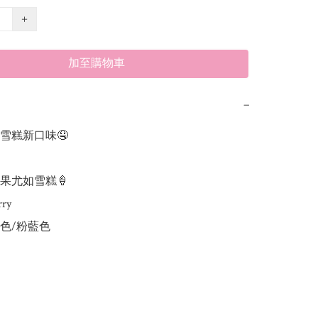
+
加至購物車
−
糕新口味🤤 

尤如雪糕🍦 

y

色/粉藍色