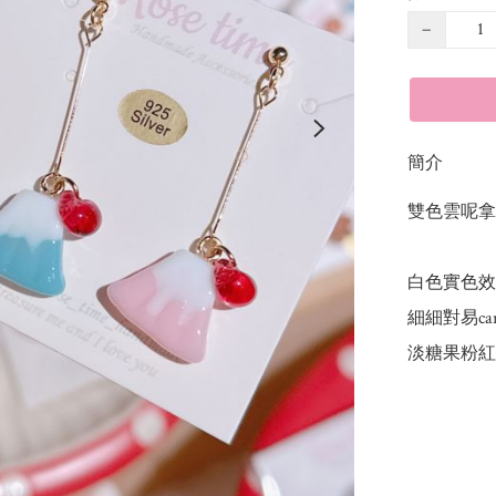
−
簡介
雙色雲呢拿雪
白色實色效果
細細對易carr
淡糖果粉紅