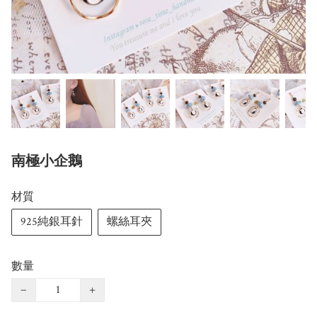
南極小企鵝
材質
925純銀耳針
螺絲耳夾
數量
−
+