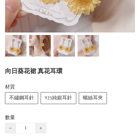
向日葵花裙 真花耳環
材質
不鏽鋼耳針
925純銀耳針
螺絲耳夾
數量
−
+