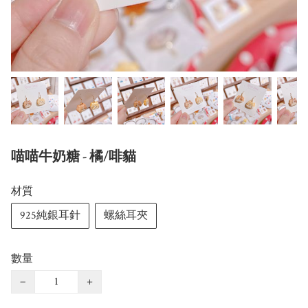
喵喵牛奶糖 - 橘/啡貓
材質
925純銀耳針
螺絲耳夾
數量
−
+