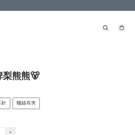
梨熊熊🐻
耳針
螺絲耳夾
+