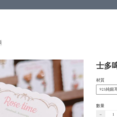
策
士多啤
材質
925純銀
數量
−