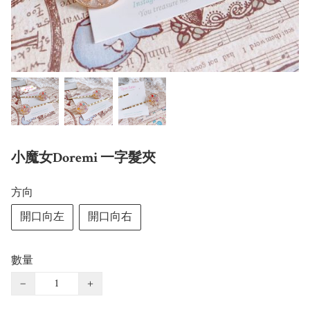
小魔女Doremi 一字髮夾
方向
開口向左
開口向右
數量
−
+