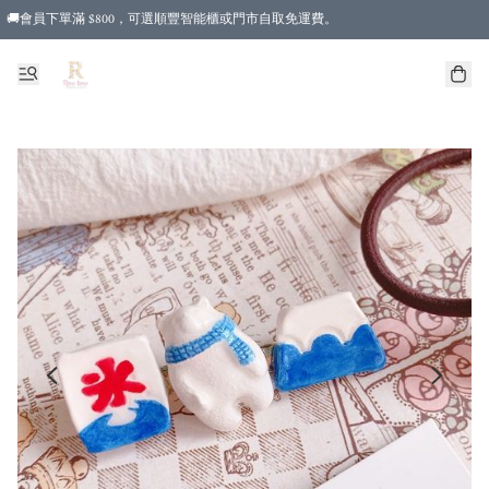
🚚會員下單滿 $800，可選順豐智能櫃或門市自取免運費。