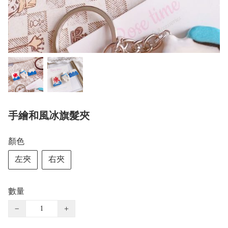
手繪和風冰旗髮夾
顏色
左夾
右夾
數量
−
+