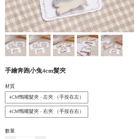
手繪奔跑小兔4cm髮夾
材質
4CM鴨嘴髮夾 - 左夾 （手按在左）
4CM鴨嘴髮夾 - 右夾 （手按在右）
數量