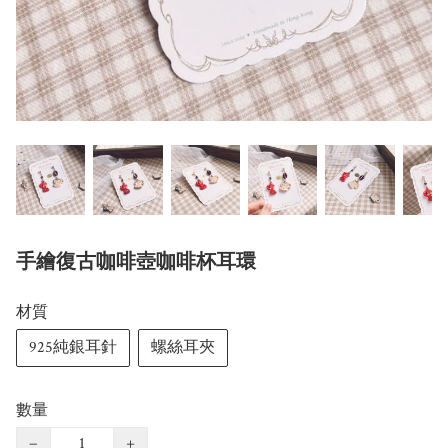
手繪復古咖啡壺咖啡杯耳環
材質
925純銀耳針
螺絲耳夾
數量
−
+