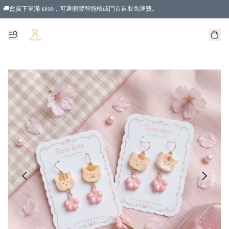
🚚會員下單滿 $800，可選順豐智能櫃或門市自取免運費。