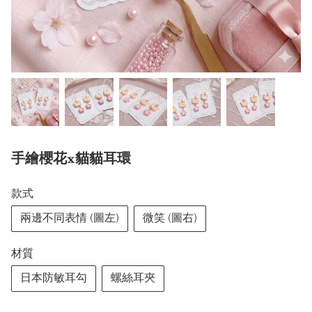
手繪櫻花x貓貓耳環
款式
兩邊不同表情 (圖左)
微笑 (圖右)
材質
日本防敏耳勾
螺絲耳夾