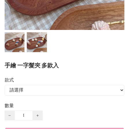
手繪 一字髮夾 多款入
款式
數量
−
+