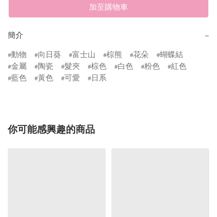
加至購物車
簡介
−
動物
向日葵
富士山
棕熊
花朵
蝴蝶結
金屬
陶瓷
髮夾
棕色
白色
粉色
紅色
藍色
黃色
可愛
日系
你可能感興趣的商品