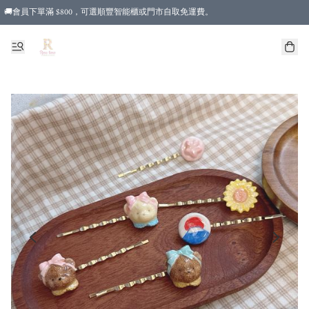
🚚會員下單滿 $800，可選順豐智能櫃或門市自取免運費。