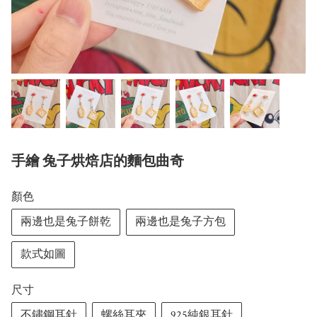
手繪 兔子烘焙店的麵包曲奇
顏色
兩邊也是兔子餅乾
兩邊也是兔子方包
款式如圖
尺寸
不鏽鋼耳針
螺絲耳夾
925純銀耳針