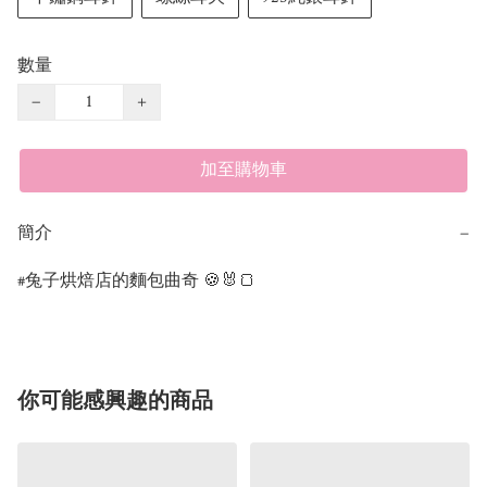
數量
−
+
加至購物車
簡介
−
#兔子烘焙店的麵包曲奇 🍪🐰🍞
你可能感興趣的商品