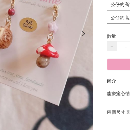
公仔約高1
公仔約高1.
數量
−
簡介
能療癒心情的
兩個尺寸 