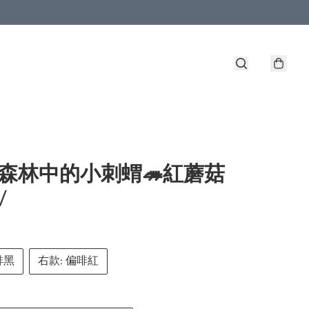
 森林中的小刺蝟🦔紅蘑菇
/
啡黑
右款: 偏啡紅