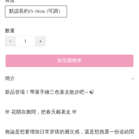
長度
默認長約15-18cm (可調）
數量
−
+
加至購物車
簡介
−
新品登場！帶著手繪三色堇去散步吧～🍃

🌸 花開在腕間，把春天戴著走 🌸

無論是想要增加日常穿搭的層次感，還是想挑選一份送給閨