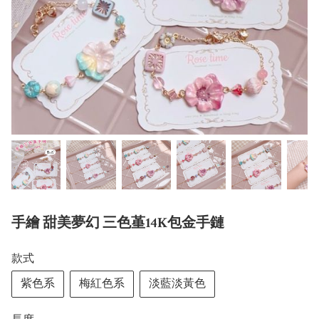
手繪 甜美夢幻 三色堇14K包金手鏈
款式
紫色系
梅紅色系
淡藍淡黃色