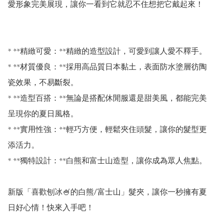
愛形象完美展現，讓你一看到它就忍不住想把它戴起來！

* **精緻可愛：**精緻的造型設計，可愛到讓人愛不釋手。

* **材質優良：**採用高品質日本黏土，表面防水塗層彷陶
瓷效果，不易斷裂。

* **造型百搭：**無論是搭配休閒服還是甜美風，都能完美
呈現你的夏日風格。

* **實用性強：**輕巧方便，輕鬆夾住頭髮，讓你的髮型更
添活力。

* **獨特設計：**白熊和富士山造型，讓你成為眾人焦點。

新版「喜歡刨冰🍧的白熊/富士山」髮夾，讓你一秒擁有夏
日好心情！快來入手吧！