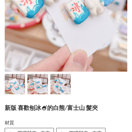
新版 喜歡刨冰🍧的白熊/富士山 髮夾
材質