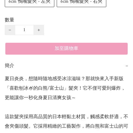
6cm 鴨嘴髮夾 - 左夾
6cm 鴨嘴髮夾 - 右夾
數量
−
+
加至購物車
簡介
−
夏日炎炎，想隨時隨地感受冰涼滋味？那就快來入手新版
「喜歡刨冰🍧的白熊/富士山」髮夾！它不僅可愛到爆炸，
更能讓你一秒化身夏日清爽女孩～ 

這款髮夾採用高品質的日本輕黏土材質，觸感柔軟舒適，不
會夾傷頭髮。它採用精緻的工藝製作，將白熊和富士山的可