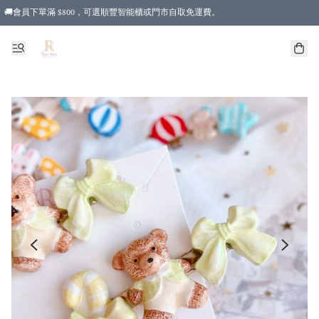
🚚會員下單滿 $800，可選順豐智能櫃或門市自取免運費。