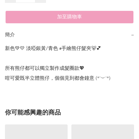
加至購物車
簡介
−
新色💚💛 淡啞銀黃/青色 #手繪熊仔髮夾🐻💕 

所有熊仔都可以獨立製作成髮圈款💖 

咁可愛既半立體熊仔，個個見到都會鐘意 (*¯︶¯*)
你可能感興趣的商品