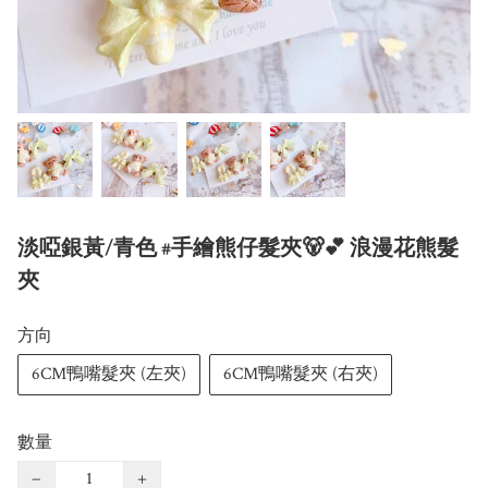
淡啞銀黃/青色 #手繪熊仔髮夾🐻💕 浪漫花熊髮
夾
方向
6CM鴨嘴髮夾 (左夾)
6CM鴨嘴髮夾 (右夾)
數量
−
+