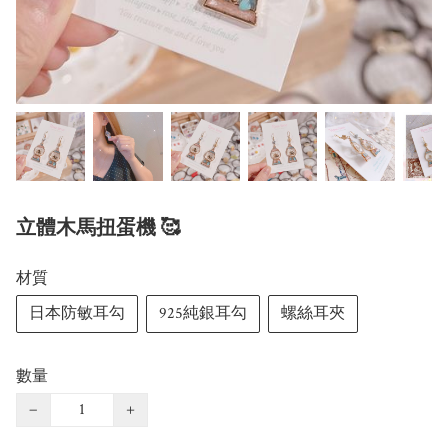
立體木馬扭蛋機 🥰
材質
日本防敏耳勾
925純銀耳勾
螺絲耳夾
數量
−
+