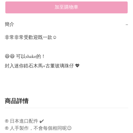
加至購物車
簡介
−
非常非常受歡迎既一款☺️

😆😆 可以shake的！

封入迷你鋯石木馬+古董玻璃珠仔 💖
商品詳情
®️ 日本進口配件 ✔️
®️ 人手製作，不會每個相同呢😉