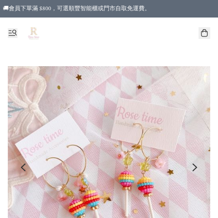
🚚會員下單滿 $800，可選順豐智能櫃或門市自取免運費。