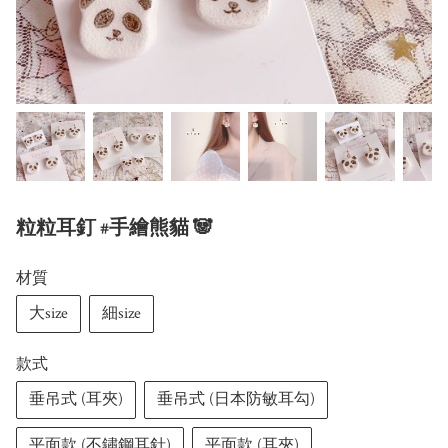
粒粒耳釘 #手繪熊貓 🐼
材質
大size
細size
款式
垂吊式 (耳夾)
垂吊式 (日本防敏耳勾)
平面款 (不鏽鋼耳針)
平面款 (耳夾)