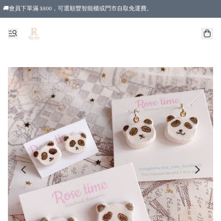
🚚會員下單滿 $800，可選順豐智能櫃或門市自取免運費。