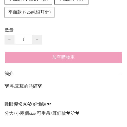
平面款 (925純銀耳針)
數量
−
+
加至購物車
簡介
−
🐼 毛茸茸的熊貓🐼 

睡眼惺忪🥱🥱 好懶喔💤 

分大/小兩個size 可垂吊/耳釘款🖤🤍🖤