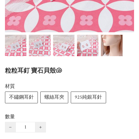
粒粒耳釘 寶石貝殼🐚
材質
不鏽鋼耳針
螺絲耳夾
925純銀耳針
數量
−
+