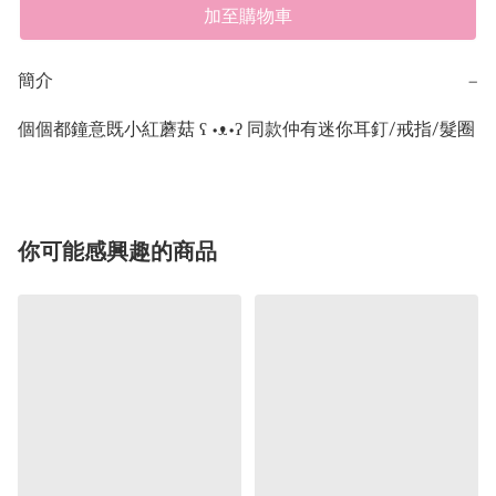
加至購物車
簡介
−
個個都鐘意既小紅蘑菇 ʕ •ᴥ•ʔ 同款仲有迷你耳釘/戒指/髮圈
你可能感興趣的商品