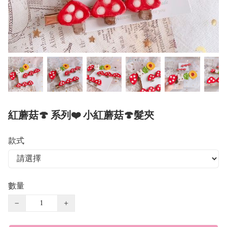
紅蘑菇🍄 系列❤️ 小紅蘑菇🍄髮夾
款式
數量
−
+