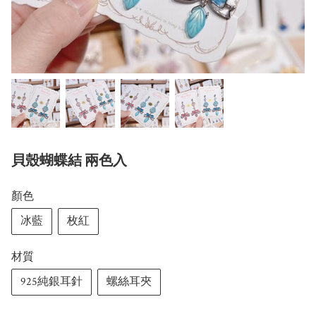
貝殼蝴蝶結 兩色入
顏色
冰藍
枚紅
材質
925純銀耳針
螺絲耳夾