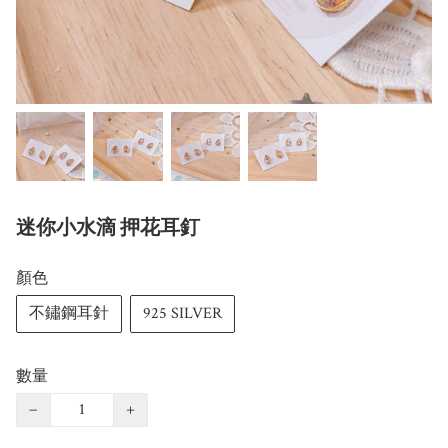
迷你小水滴 押花耳釘
顏色
不鏽鋼耳針
925 SILVER
數量
−
+