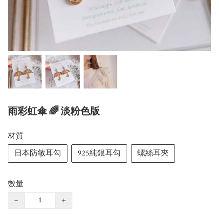
雨彩虹傘 🌈 淡粉色版
材質
日本防敏耳勾
925純銀耳勾
螺絲耳夾
數量
−
+