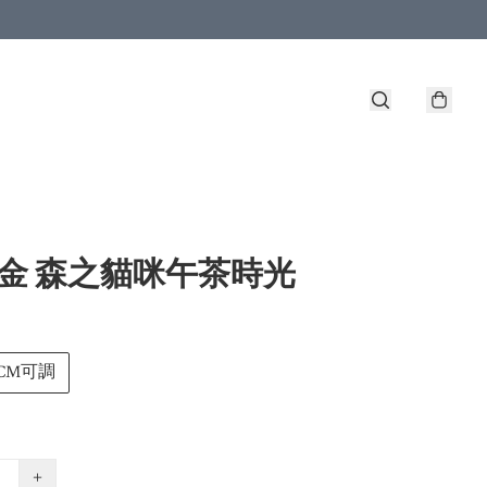
包金 森之貓咪午茶時光
CM可調
+