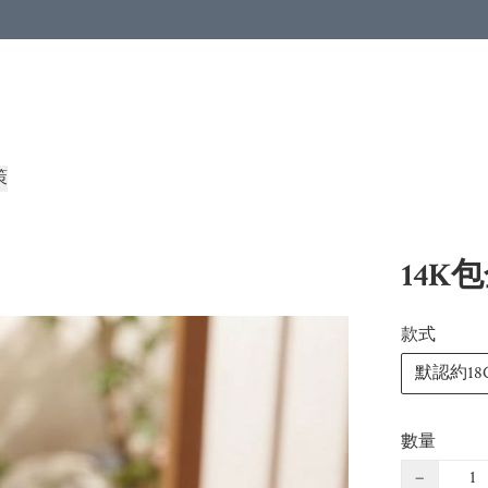
策
14K
款式
默認約18
數量
−