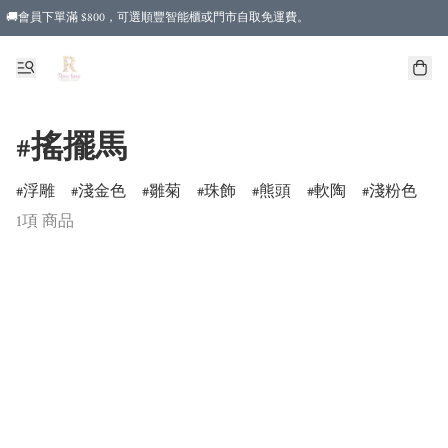
🚚會員下單滿 $800，可選順豐智能櫃或門市自取免運費。
#搖擺馬
浮雕
淺金色
雛菊
珠飾
熊頭
軟陶
淺粉色
1項 商品