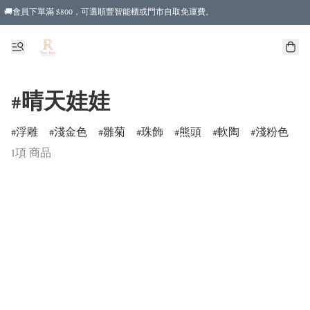
🚚會員下單滿 $800，可選順豐智能櫃或門市自取免運費。
#晴天娃娃
浮雕
淺金色
雛菊
珠飾
熊頭
軟陶
淺粉色
1項 商品