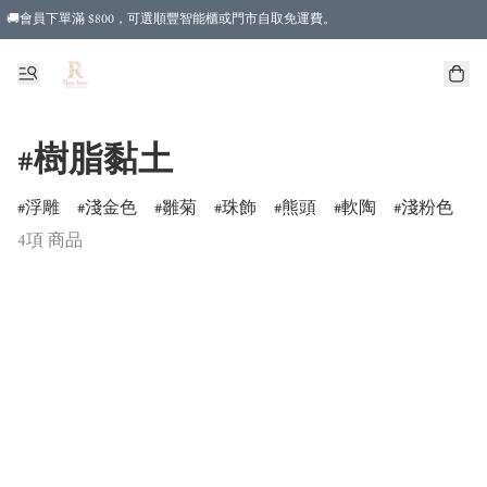
🚚會員下單滿 $800，可選順豐智能櫃或門市自取免運費。
#樹脂黏土
浮雕
淺金色
雛菊
珠飾
熊頭
軟陶
淺粉色
4項 商品