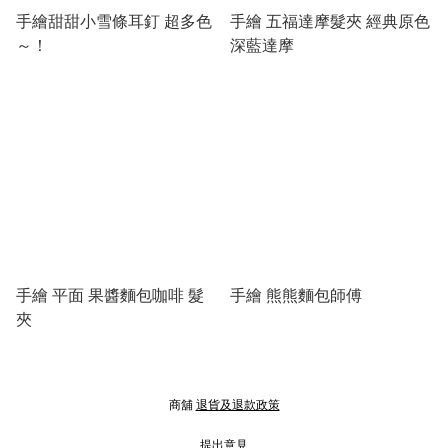
手繪甜甜小雪條耳釘 超多色
手繪 五福達摩髮夾 經典原色
～！
深藍達摩
手繪 平面 果醬麵包咖啡 髮
手繪 熊熊麵包師傅
夾
商舖
退貨及退款政策
提出意見