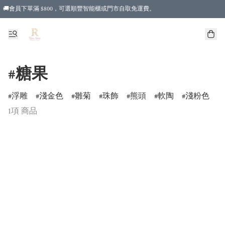
🚚會員下單滿 $800，可選順豐智能櫃或門市自取免運費。
#糖果
浮雕
淺金色
雛菊
珠飾
熊頭
軟陶
淺粉色
1項 商品