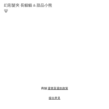
幻彩髮夾 長貓貓 & 甜品小熊
🐻
商舖
退貨及退款政策
提出意見