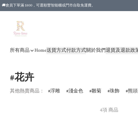
🚚會員下單滿 $800，可選順豐智能櫃或門市自取免運費。
所有商品
Home
送貨方式
付款方式
關於我們
退貨及退款政
#花卉
其他熱賣商品：
浮雕
淺金色
雛菊
珠飾
熊頭
4項 商品