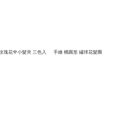
玫瑰花🌹小髮夾 三色入
手繪 橢圓形 繡球花髮圈