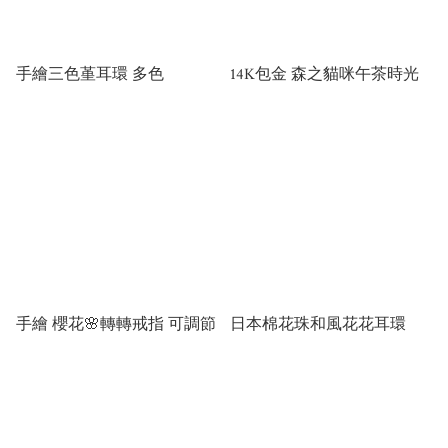
手繪三色堇耳環 多色
14K包金 森之貓咪午茶時光
手繪 櫻花🌸轉轉戒指 可調節
日本棉花珠和風花花耳環