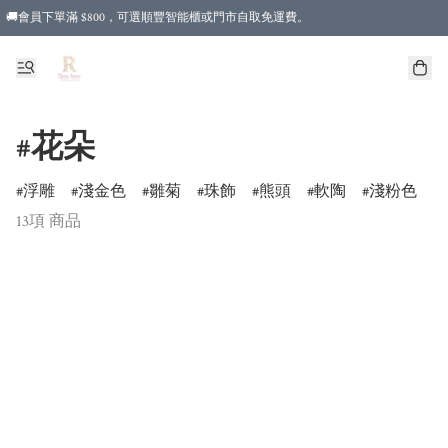
🚚會員下單滿 $800，可選順豐智能櫃或門市自取免運費。
#花朵
浮雕
淺金色
雛菊
珠飾
熊頭
軟陶
淺粉色
13項 商品