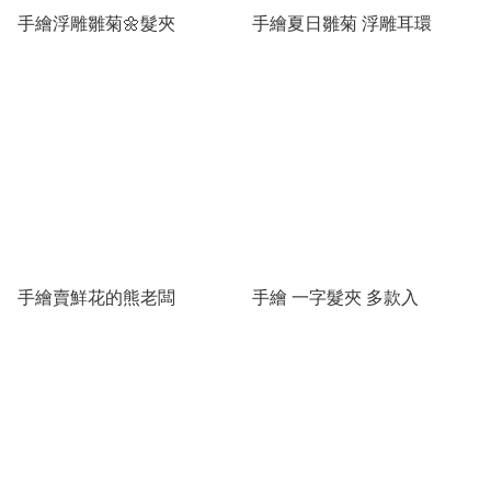
手繪浮雕雛菊🌼髮夾
手繪夏日雛菊 浮雕耳環
手繪賣鮮花的熊老闆
手繪 一字髮夾 多款入