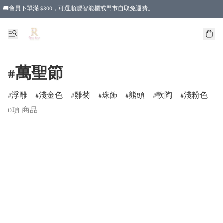
🚚會員下單滿 $800，可選順豐智能櫃或門市自取免運費。
#萬聖節
浮雕
淺金色
雛菊
珠飾
熊頭
軟陶
淺粉色
0項 商品