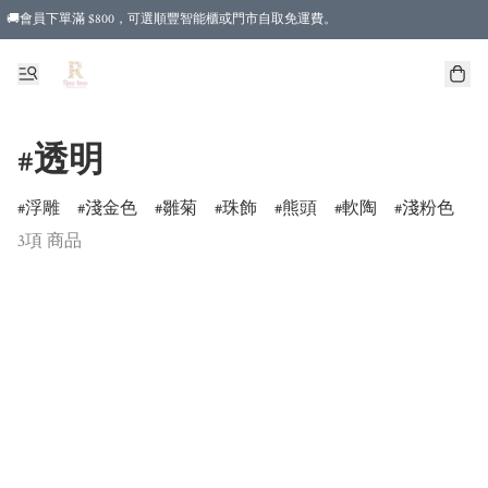
🚚會員下單滿 $800，可選順豐智能櫃或門市自取免運費。
#透明
浮雕
淺金色
雛菊
珠飾
熊頭
軟陶
淺粉色
3項 商品