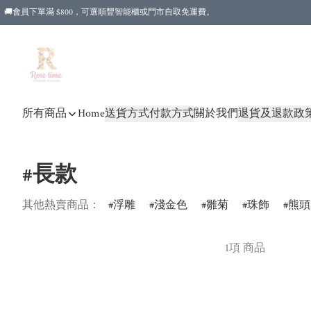
🚚會員下單滿 $800，可選順豐智能櫃或門市自取免運費。
所有商品
Home
送貨方式
付款方式
關於我們
退貨及退款政
#長款
其他熱賣商品：
浮雕
淺金色
雛菊
珠飾
熊頭
1項 商品