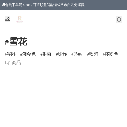
🚚會員下單滿 $800，可選順豐智能櫃或門市自取免運費。
#雪花
浮雕
淺金色
雛菊
珠飾
熊頭
軟陶
淺粉色
1項 商品