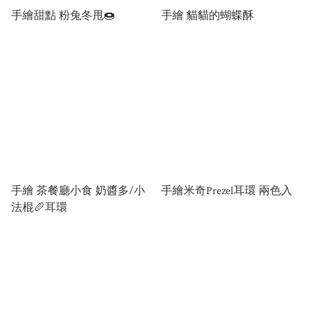
手繪甜點 粉兔冬甩🍩
手繪 貓貓的蝴蝶酥
手繪 茶餐廳小食 奶醬多/小
手繪米奇Prezel耳環 兩色入
法棍🥖耳環