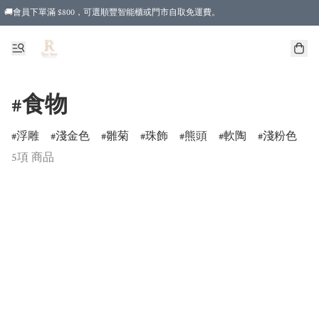
🚚會員下單滿 $800，可選順豐智能櫃或門市自取免運費。
#食物
浮雕
淺金色
雛菊
珠飾
熊頭
軟陶
淺粉色
5項 商品